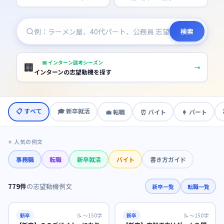
検索
📅
インターン選考シーズン
🏢
→
インターンの志望動機を探す
📋 すべて
🎓
新卒就活
💼
転職
⏰
バイト
👩
パート
⭐ 人気の例文
事務職
転職
新卒就活
バイト
書き方ガイド
779
件
の志望動機例文
新卒一覧
転職一覧
新卒
📝
〜150字
新卒
📝
〜150字