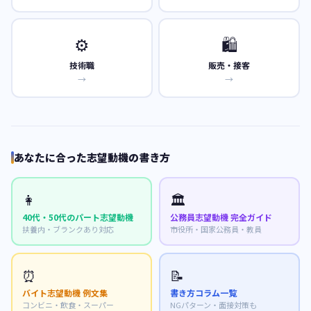
⚙️
🛍️
技術職
販売・接客
→
→
あなたに合った志望動機の書き方
👩
🏛️
40代・50代のパート志望動機
公務員志望動機 完全ガイド
扶養内・ブランクあり対応
市役所・国家公務員・教員
⏰
📝
バイト志望動機 例文集
書き方コラム一覧
コンビニ・飲食・スーパー
NGパターン・面接対策も