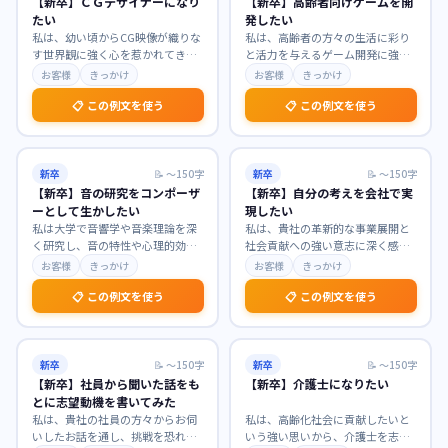
【新卒】ＣＧデザイナーになり
【新卒】高齢者向けゲームを開
たい
発したい
私は、幼い頃からCG映像が織りな
私は、高齢者の方々の生活に彩り
す世界観に強く心を惹かれてきま
と活力を与えるゲーム開発に強く
した。特に貴社が手掛けられた作
惹かれています。少子高齢化社会
お客様
きっかけ
お客様
きっかけ
品の表現力には深く
…
において、認知機能の
…
📋 この例文を使う
📋 この例文を使う
新卒
📝
〜150字
新卒
📝
〜150字
【新卒】音の研究をコンポーザ
【新卒】自分の考えを会社で実
ーとして生かしたい
現したい
私は大学で音響学や音楽理論を深
私は、貴社の革新的な事業展開と
く研究し、音の特性や心理的効果
社会貢献への強い意志に深く感銘
への理解を深めました。この専門
を受けております。これまで培っ
お客様
きっかけ
お客様
きっかけ
知識と情熱を活かし、
…
てきた探求心と課題解
…
📋 この例文を使う
📋 この例文を使う
新卒
📝
〜150字
新卒
📝
〜150字
【新卒】社員から聞いた話をも
【新卒】介護士になりたい
とに志望動機を書いてみた
私は、貴社の社員の方々からお伺
私は、高齢化社会に貢献したいと
いしたお話を通し、挑戦を恐れず
いう強い思いから、介護士を志望