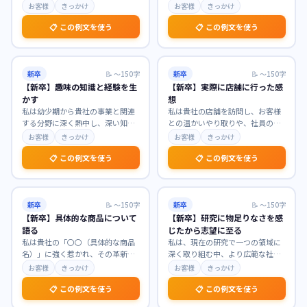
新しい価値創造を目指す企業文化
いたします。大学での学びを通じ
お客様
きっかけ
お客様
きっかけ
に深く共感いたしまし
…
て、人々の生活を支え
…
📋 この例文を使う
📋 この例文を使う
新卒
📝
〜150字
新卒
📝
〜150字
【新卒】趣味の知識と経験を生
【新卒】実際に店舗に行った感
かす
想
私は幼少期から貴社の事業と関連
私は貴社の店舗を訪問し、お客様
する分野に深く熱中し、深い知識
との温かいやり取りや、社員の
と実践的な経験を培ってまいりま
方々の仕事への情熱を肌で感じ、
お客様
きっかけ
お客様
きっかけ
した。趣味を通じて得
…
大変感銘を受けました。
…
📋 この例文を使う
📋 この例文を使う
新卒
📝
〜150字
新卒
📝
〜150字
【新卒】具体的な商品について
【新卒】研究に物足りなさを感
語る
じたから志望に至る
私は貴社の「〇〇（具体的な商品
私は、現在の研究で一つの領域に
名）」に強く惹かれ、その革新的
深く取り組む中、より広範な社会
な機能とユーザー体験に深い感銘
課題解決への貢献に物足りなさを
お客様
きっかけ
お客様
きっかけ
を受けました。特に、
…
感じています。この経
…
📋 この例文を使う
📋 この例文を使う