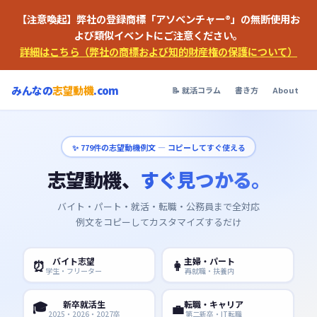
【注意喚起】弊社の登録商標「アソベンチャー®」の無断使用お
よび類似イベントにご注意ください。
詳細はこちら（弊社の商標および知的財産権の保護について）
みんなの
志望動機
.com
📝 就活コラム
書き方
About
✨
779
件の志望動機例文 — コピーしてすぐ使える
志望動機、
すぐ見つかる。
バイト・パート・就活・転職・公務員まで全対応
例文をコピーしてカスタマイズするだけ
バイト志望
主婦・パート
⏰
👩
学生・フリーター
再就職・扶養内
🎓
新卒就活生
転職・キャリア
💼
2025・2026・2027卒
第二新卒・IT転職