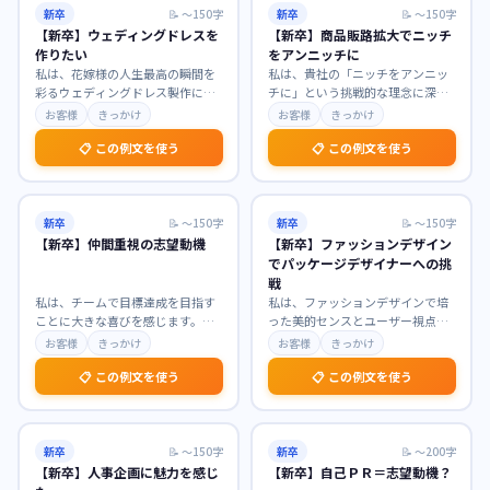
新卒
📝
〜150字
新卒
📝
〜150字
【新卒】ウェディングドレスを
【新卒】商品販路拡大でニッチ
作りたい
をアンニッチに
私は、花嫁様の人生最高の瞬間を
私は、貴社の「ニッチをアンニッ
彩るウェディングドレス製作に魅
チに」という挑戦的な理念に深く
力を感じております。ドレスがも
共感し、商品販路拡大職を志望い
お客様
きっかけ
お客様
きっかけ
たらす特別な輝きに幼
…
たします。まだ見ぬ潜
…
📋 この例文を使う
📋 この例文を使う
新卒
📝
〜150字
新卒
📝
〜150字
【新卒】仲間重視の志望動機
【新卒】ファッションデザイン
でパッケージデザイナーへの挑
戦
私は、チームで目標達成を目指す
私は、ファッションデザインで培
ことに大きな喜びを感じます。貴
った美的センスとユーザー視点を
社が「仲間との協調性」を重視す
活かし、パッケージデザイナーと
お客様
きっかけ
お客様
きっかけ
る社風に強く惹かれま
…
して新たな挑戦をした
…
📋 この例文を使う
📋 この例文を使う
新卒
📝
〜150字
新卒
📝
〜200字
【新卒】人事企画に魅力を感じ
【新卒】自己ＰＲ＝志望動機？