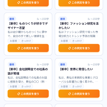
📋 この例文を使う
📋 この例文を使う
新卒
📝
〜150字
新卒
📝
〜150字
【新卒】ものつくりが好きでデ
【新卒】ファッション研究を活
ザイナー志望
かしたい
私は幼少期からものつくりに夢中
私はファッション研究で培った市
で、自分の手で新しい価値を生み
場分析力とトレンド予測の知識を
出すことに喜びを感じてきまし
活かし、貴社のブランド価値向上
お客様
きっかけ
お客様
きっかけ
た。貴社が手掛ける製品
…
に貢献したいと考えて
…
📋 この例文を使う
📋 この例文を使う
新卒
📝
〜150字
新卒
📝
〜150字
【新卒】会社説明会での社長の
【新卒】世界に発信したい
話が発端
私は、会社説明会での社長のお話
私は、貴社の革新的な事業とグロ
に感銘を受け、貴社の〇〇（例：
ーバルな影響力に強く惹かれ、世
社会貢献への強いビジョン、革新
界へ新たな価値を発信したいと強
お客様
きっかけ
お客様
きっかけ
的な技術開発への情熱
…
く志望いたします。学
…
📋 この例文を使う
📋 この例文を使う