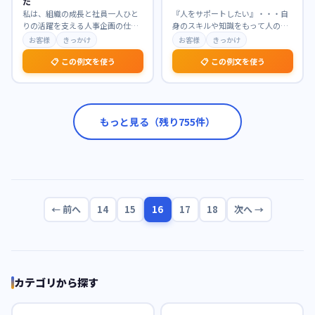
た
私は、組織の成長と社員一人ひと
『人をサポートしたい』・・・自
りの活躍を支える人事企画の仕事
身のスキルや知識をもって人の手
に強く惹かれています。特に、戦
助けをしたい。 学生時代、実行委
お客様
きっかけ
お客様
きっかけ
略的な視点から制度設
…
員では参加者を集め
…
📋 この例文を使う
📋 この例文を使う
もっと見る（残り
755
件）
← 前へ
14
15
16
17
18
次へ →
カテゴリから探す