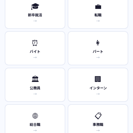
🎓
💼
新卒就活
転職
→
→
⏰
👩
バイト
パート
→
→
🏛️
🏢
公務員
インターン
→
→
🌐
📋
総合職
事務職
→
→