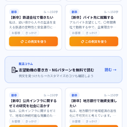
新卒
📝
〜150字
新卒
📝
〜150字
【新卒】鉄道会社で働きたい
【新卒】バイト先に就職する
私は、幼い頃から人々の生活を支
アルバイト志望として、〇年間貴
える鉄道の定時性と安全運行に魅
社で勤務する中で、企業理念や業
力を感じ、公共交通機関としての
務への理解を深め、貴社の温かい
お客様
きっかけ
お客様
きっかけ
使命感に深く共感して
…
社風に惹かれました。
…
📋 この例文を使う
📋 この例文を使う
就活コラム
📝
読む →
志望動機の書き方・NGパターンを無料で読む
例文を見つけたら→カスタマイズのコツも確認しよう
新卒
📝
〜150字
新卒
📝
〜150字
【新卒】公共インフラに関する
【新卒】地方銀行で融資支援し
ゼミの研究を社会に活かす
たい
私は、公共インフラに関するゼミ
私は、地方銀行が地域経済の活性
で、地域の持続可能な発展のため
化に不可欠だと考えています。貴
のインフラ維持管理について深く
行で融資支援に携わり、地域企業
お客様
きっかけ
お客様
きっかけ
研究してまいりました
…
の成長を間近で支えた
…