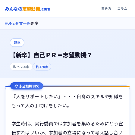
みんなの
志望動機
.com
書き方
コラム
HOME
例文一覧
新卒
›
›
新卒
【新卒】自己ＰＲ＝志望動機？
📝
〜200字
約
178
字
📋 志望動機例文
『人をサポートしたい』・・・自身のスキルや知識を
もって人の手助けをしたい。

学生時代、実行委員では参加者を集めるためにどう宣
伝すればいいか、参加者の立場になって考え話し合い