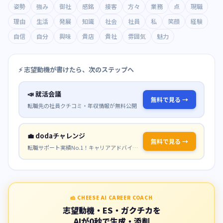
姿勢
強み
御社
感銘
接客
方々
業務
点
現職
理由
生活
発展
知識
社会
社員
私
笑顔
経験
自信
自分
興味
貴店
貴社
雰囲気
魅力
⚡ 志望動機が書けたら、次のステップへ
📣
就活会議
無料で見る →
転職先の社員クチコミ・年収情報が無料公開
💼
dodaチャレンジ
無料で見る →
転職サポート実績No.1！キャリアアドバイザーが無料サポート
🧀 CHEESE AI CAREER COACH
志望動機・ES・ガクチカを
AIが0秒で生成・添削