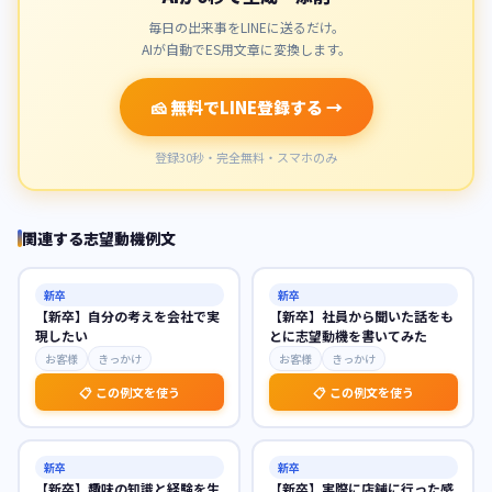
毎日の出来事をLINEに送るだけ。
AIが自動でES用文章に変換します。
🧀 無料でLINE登録する →
登録30秒・完全無料・スマホのみ
関連する志望動機例文
新卒
新卒
【新卒】自分の考えを会社で実
【新卒】社員から聞いた話をも
現したい
とに志望動機を書いてみた
お客様
きっかけ
お客様
きっかけ
📋 この例文を使う
📋 この例文を使う
新卒
新卒
【新卒】趣味の知識と経験を生
【新卒】実際に店舗に行った感