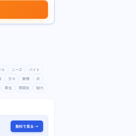
キル
ニーズ
バイト
客
方々
業務
点
貴社
雰囲気
魅力
無料で見る →