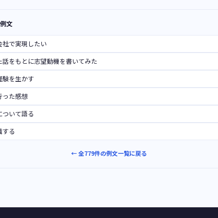
機例文
会社で実現したい
た話をもとに志望動機を書いてみた
経験を生かす
行った感想
について語る
職する
← 全779件の例文一覧に戻る