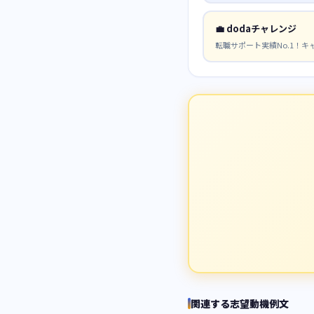
💼
dodaチャレンジ
転職サポート実績No.1！
関連する志望動機例文