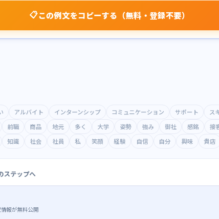
📋
この例文をコピーする（無料・登録不要）
い
アルバイト
インターンシップ
コミュニケーション
サポート
ス
前職
商品
地元
多く
大学
姿勢
強み
御社
感銘
接
知識
社会
社員
私
笑顔
経験
自信
自分
興味
貴店
のステップへ
収情報が無料公開