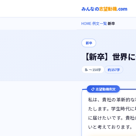
みんなの
志望動機
.com
HOME
例文一覧
新卒
›
›
新卒
【新卒】世界に
📝
〜150字
約
157
字
📋 志望動機例文
私は、貴社の革新的な
たします。学生時代に
に届けたいです。貴社
いと考えております。