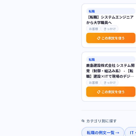
転職
【転職】システムエンジニア
から大学職員へ
お客様
きっかけ
📋 この例文を使う
転職
鹿島建設株式会社 システム開
発（制御・組込み系） - 【転
職】建設×ITで現場のデジタ
ル革新を推進
お客様
きっかけ
📋 この例文を使う
📂 カテゴリ別に探す
転職
の例文一覧 →
I