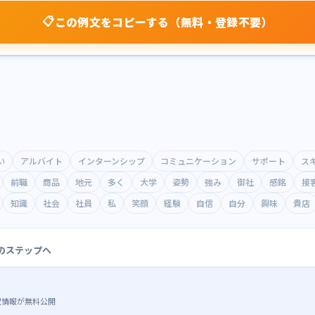
📋
この例文をコピーする（無料・登録不要）
い
アルバイト
インターンシップ
コミュニケーション
サポート
ス
前職
商品
地元
多く
大学
姿勢
強み
御社
感銘
接
知識
社会
社員
私
笑顔
経験
自信
自分
興味
貴店
のステップへ
収情報が無料公開