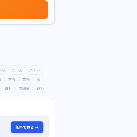
キル
ニーズ
バイト
客
方々
業務
点
貴社
雰囲気
魅力
無料で見る →