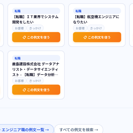
転職
転職
【転職】ＩＴ業界でシステム
【転職】航空機エンジニアに
開発をしたい
なりたい
お客様
きっかけ
お客様
きっかけ
📋 この例文を使う
📋 この例文を使う
転職
鹿島建設株式会社 データアナ
リスト・データサイエンティ
スト - 【転職】データ分析で
建設業界の課題解決に貢献
お客様
きっかけ
📋 この例文を使う
T・エンジニア職
の例文一覧 →
すべての例文を検索 →