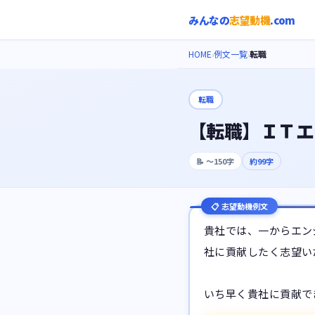
みんなの
志望動機
.com
HOME
例文一覧
転職
›
›
転職
【転職】ＩＴエ
📝
〜150字
約
99
字
📋 志望動機例文
貴社では、一からエン
社に貢献したく志望い
いち早く貴社に貢献で