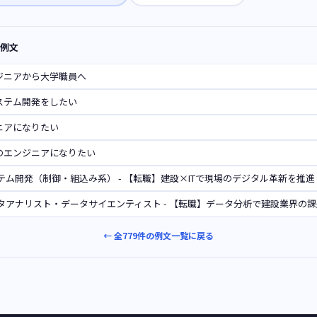
機例文
ジニアから大学職員へ
ステム開発をしたい
ニアになりたい
のエンジニアになりたい
テム開発（制御・組込み系） - 【転職】建設×ITで現場のデジタル革新を推進
タアナリスト・データサイエンティスト - 【転職】データ分析で建設業界の
← 全779件の例文一覧に戻る