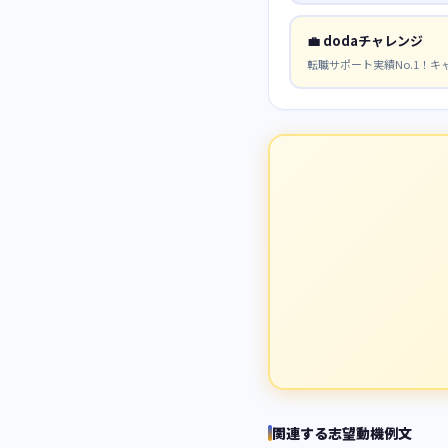
💼
dodaチャレンジ
転職サポート実績No.1！
関連する志望動機例文