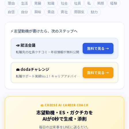
理由
生活
発展
知識
社会
社員
私
笑顔
経験
自信
自分
興味
貴店
貴社
雰囲気
魅力
⚡ 志望動機が書けたら、次のステップへ
📣
就活会議
無料で見る →
転職先の社員クチコミ・年収情報が無料公開
💼
dodaチャレンジ
無料で見る →
転職サポート実績No.1！キャリアアドバイザーが無料サポート
🧀 CHEESE AI CAREER COACH
志望動機・ES・ガクチカを
AIが0秒で生成・添削
毎日の出来事をLINEに送るだけ。