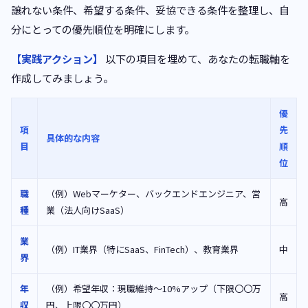
譲れない条件、希望する条件、妥協できる条件を整理し、自
分にとっての優先順位を明確にします。
【実践アクション】
以下の項目を埋めて、あなたの転職軸を
作成してみましょう。
優
項
先
具体的な内容
目
順
位
職
（例）Webマーケター、バックエンドエンジニア、営
高
種
業（法人向けSaaS）
業
（例）IT業界（特にSaaS、FinTech）、教育業界
中
界
年
（例）希望年収：現職維持〜10%アップ（下限〇〇万
高
収
円、上限〇〇万円）