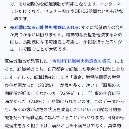
で、より戦略的な転職活動が可能になります。インターネ
ットだけでなく、セミナー参加やOB/OG訪問なども有効な
手段です。
長期戦になる可能性も視野に入れる:
すぐに希望通りの会社
が見つかるとは限りません。精神的な負担を軽減するため
にも、長期戦になる可能性も考慮し、余裕を持ったスケジ
ュールで臨むことが大切です。
厚生労働省が発表した「
令和4年転職者実態調査の概況
」によ
ると、転職者のうち、自己都合で転職した割合は74.6%に上り
ます。そして、転職理由としては「賃金、労働時間等の労働
条件が悪かった（28.0%）」が最も多く、次いで「職場の人
間関係が好ましくなかった（23.9%）」、「仕事の内容に不
満があった（23.8%）」が挙げられています。このデータから
も、多くの方が現在の状況を改善したいという明確な目的意
識を持って転職活動に臨んでいることがわかります。自身の転
職理由を深く掘り下げ、漠然とした不満だけでなく、具体的