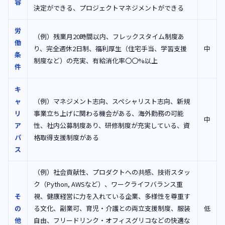
容
決定ができる、プロジェクトマネジメントができる
労
（例）残業月20時間以内、フレックスタイム制度あ
働
り、完全週休2日制、福利厚生（住宅手当、学習支援
中
条
制度など）の充実、有給消化率〇〇%以上
件
キ
ャ
（例）マネジメント志向、スペシャリスト志向、新規
リ
事業立ち上げに関わる機会がある、海外勤務の可能
中
ア
性、社内公募制度あり、研修制度が充実している、資
パ
格取得支援制度がある
ス
（例）社会貢献性、プロダクトへの共感、技術スタッ
ク（Python, AWSなど）、ワークライフバランス重
そ
視、健康経営に力を入れている企業、多様性を尊重す
の
る文化、副業可、育児・介護との両立支援制度、服装
低
他
自由、フリードリンク・オフィスグリコなどの快適な