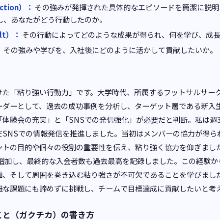
ction）：
その強みが発揮された具体的なエピソードを簡潔に説明
し、あなたがどう行動したのか。
lt）：
その行動によってどのような成果が得られ、何を学び、成
：
その強みや学びを、入社後にどのように活かして貢献したいか。
けた「粘り強い行動力」です。大学時代、所属するフットサルサー
ーダーとして、過去の成功事例を分析し、ターゲット層である新入
「体験会の充実」と「SNSでの発信強化」が必要だと判断。私は週
だSNSでの情報発信を推進しました。当初はメンバーの協力が得ら
ントの目的や個々の役割の重要性を伝え、粘り強く協力を仰ぎまし
に増加し、最終的な入会者数も過去最高を記録しました。この経験
画、そして周囲を巻き込む粘り強さが不可欠であることを学びまし
難な課題にも諦めずに挑戦し、チームで目標達成に貢献したいと考
こと（ガクチカ）の書き方