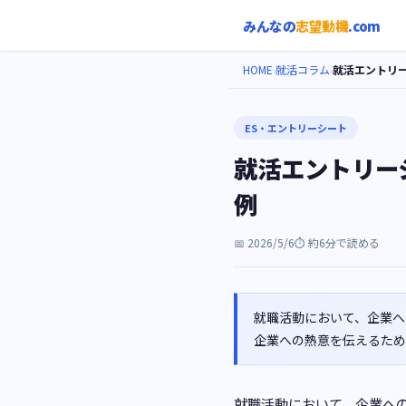
みんなの
志望動機
.com
HOME
就活コラム
就活エントリー
›
›
ES・エントリーシート
就活エントリー
例
📅
2026/5/6
⏱️ 約
6
分で読める
就職活動において、企業へ
企業への熱意を伝えるための
就職活動において、企業への